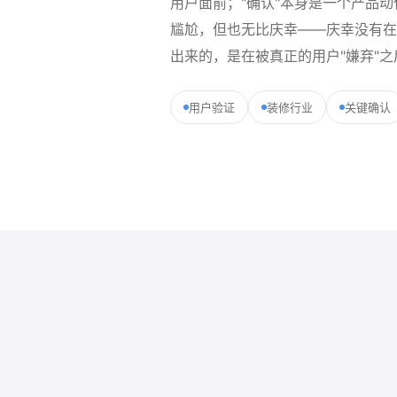
用户面前；"确认"本身是一个产品动
尴尬，但也无比庆幸——庆幸没有在
出来的，是在被真正的用户"嫌弃"
用户验证
装修行业
关键确认