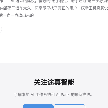
作——AI 可以给建议，但最终"老子看过、老子通过"这一步必
内部闭门造车太久，庆幸尽早找了真正的用户，庆幸王哥愿意说
之后一点一点改出来的。
关注途真智能
了解本地 AI 工作系统和 AI Pack 的最新推进。