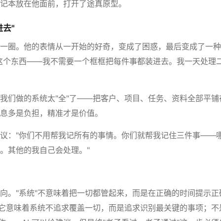
记本放在他面前，打开了途真原型。
去"
一圈。他的表情从一开始的好奇，变成了困惑，最后变成了一种
这个东西——我不需要一个框框把每件事都装进去。我一天处理
我们做的系统太"全"了——把客户、项目、任务、资料全部平
息多是负担，精准才是价值。
议："你们不用帮我记所有的事情。你们就帮我记住三件事——
。其他的我自己会处理。"
向。"系统"不意味着把一切都管起来，而是在正确的时间提示
。它意味着系统不追求覆盖一切，而是追求识别最关键的事项；