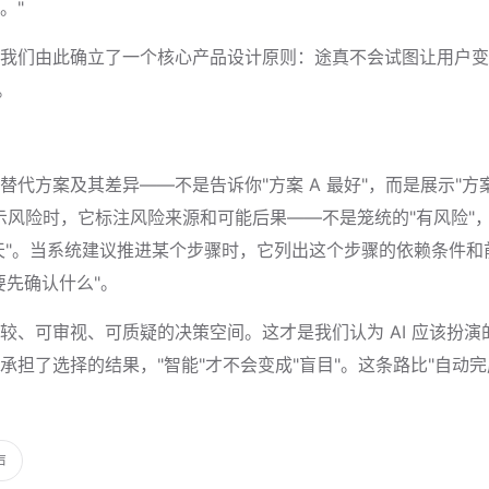
。"
我们由此确立了一个核心产品设计原则：途真不会试图让用户变得"
。
方案及其差异——不是告诉你"方案 A 最好"，而是展示"方案 A
提示风险时，它标注风险来源和可能后果——不是笼统的"有风险"
三天"。当系统建议推进某个步骤时，它列出这个步骤的依赖条件
要先确认什么"。
较、可审视、可质疑的决策空间。这才是我们认为 AI 应该扮
担了选择的结果，"智能"才不会变成"盲目"。这条路比"自动
声